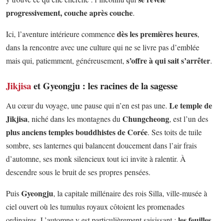
progressivement, couche après couche
.
dès les premières heures
Ici, l’aventure intérieure commence
,
dans la rencontre avec une culture qui ne se livre pas d’emblée
s’offre à qui sait s’arrêter
mais qui, patiemment, généreusement,
.
Jikjisa
et Gyeongju : les racines de la sagesse
Le temple de
Au cœur du voyage, une pause qui n’en est pas une.
Jikjisa
Chungcheong
, niché dans les montagnes du
, est l’un des
plus anciens temples bouddhistes de Corée
. Ses toits de tuile
sombre, ses lanternes qui balancent doucement dans l’air frais
d’automne, ses monk silencieux tout ici invite à ralentir. À
descendre sous le bruit de ses propres pensées.
Gyeongju
Puis
, la capitale millénaire des rois Silla, ville-musée à
ciel ouvert où les tumulus royaux côtoient les promenades
les feuilles
ordinaires. L’automne y est particulièrement saisissant :