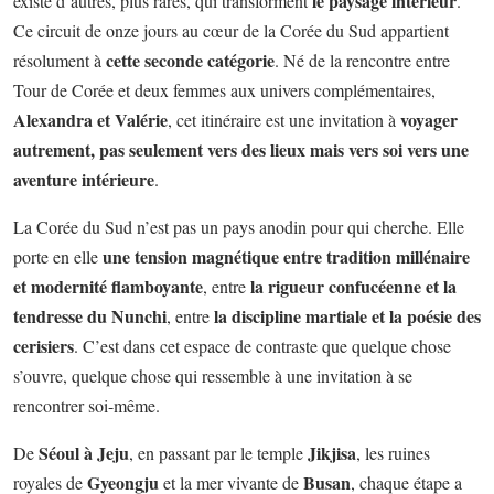
le paysage intérieur
existe d’autres, plus rares, qui transforment
.
Ce circuit de onze jours au cœur de la Corée du Sud appartient
cette seconde catégorie
résolument à
. Né de la rencontre entre
Tour de Corée et deux femmes aux univers complémentaires,
Alexandra et Valérie
voyager
, cet itinéraire est une invitation à
autrement, pas seulement vers des lieux mais vers soi vers une
aventure intérieure
.
La Corée du Sud n’est pas un pays anodin pour qui cherche. Elle
une tension magnétique entre tradition millénaire
porte en elle
et modernité flamboyante
la rigueur confucéenne et la
, entre
tendresse du Nunchi
la discipline martiale et la poésie des
, entre
cerisiers
. C’est dans cet espace de contraste que quelque chose
s’ouvre, quelque chose qui ressemble à une invitation à se
rencontrer soi-même.
Séoul à Jeju
Jikjisa
De
, en passant par le temple
, les ruines
Gyeongju
Busan
royales de
et la mer vivante de
, chaque étape a