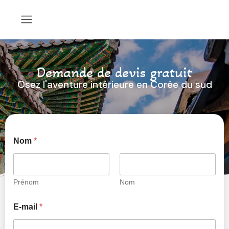
Demande de devis gratuit
Osez l'aventure intérieure en Corée du sud
Nom
*
Prénom
Nom
E-mail
*