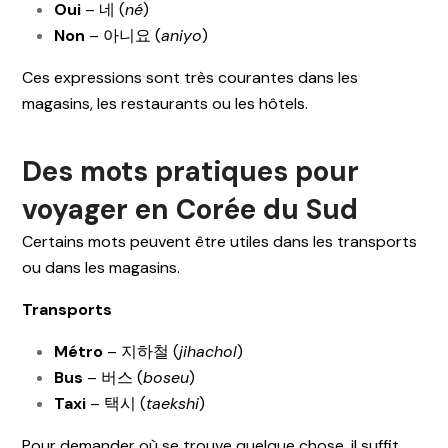
Oui
– 네 (
né
)
Non
– 아니요 (
aniyo
)
Ces expressions sont très courantes dans les
magasins, les restaurants ou les hôtels.
Des mots pratiques pour
voyager en Corée du Sud
Certains mots peuvent être utiles dans les transports
ou dans les magasins.
Transports
Métro
– 지하철 (
jihachol
)
Bus
– 버스 (
boseu
)
Taxi
– 택시 (
taekshi
)
Pour demander où se trouve quelque chose, il suffit