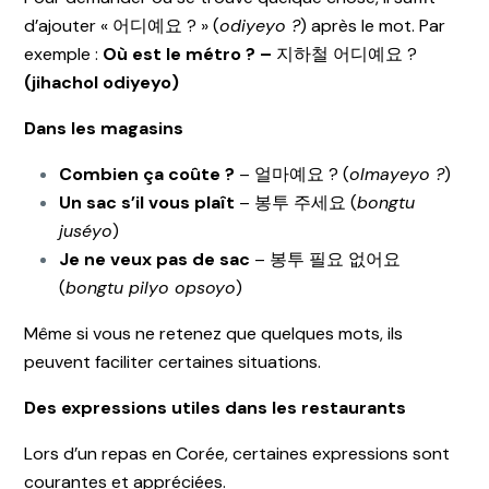
d’ajouter « 어디예요 ? » (
odiyeyo ?
) après le mot. Par
exemple :
Où est le métro ? –
지하철 어디예요 ?
(jihachol odiyeyo)
Dans les magasins
Combien ça coûte ?
– 얼마예요 ? (
olmayeyo ?
)
Un sac s’il vous plaît
– 봉투 주세요 (
bongtu
juséyo
)
Je ne veux pas de sac
– 봉투 필요 없어요
(
bongtu pilyo opsoyo
)
Même si vous ne retenez que quelques mots, ils
peuvent faciliter certaines situations.
Des expressions utiles dans les restaurants
Lors d’un repas en Corée, certaines expressions sont
courantes et appréciées.