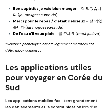
Bon appétit / je vais bien manger
– 잘 먹겠습니
다 (
jal mokgesseumnida
)
Merci pour le repas / c’était délicieux
– 잘 먹었
습니다 (
jal mogosseumnida
)
De l’eau s’il vous plaît
– 물 주세요 (
moul juséyo
)
*Certaines phonétiques ont été légèrement modifiées afin
d’être mieux comprises
Les applications utiles
pour voyager en Corée du
Sud​
Les applications mobiles facilitent grandement
les déplacements et la communication
lors d’un