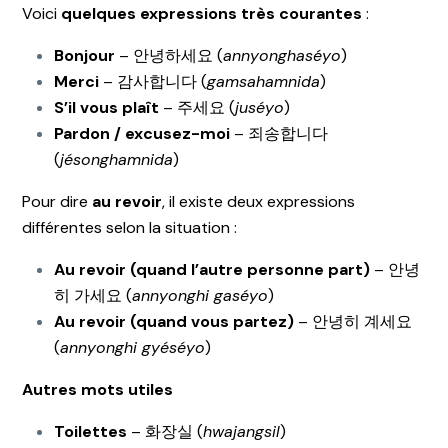
Voici
quelques expressions très courantes
:
Bonjour
– 안녕하세요 (
annyonghaséyo
)
Merci
– 감사합니다 (
gamsahamnida
)
S’il vous plaît
– 주세요 (
juséyo
)
Pardon / excusez-moi
– 죄송합니다
(
jésonghamnida
)
Pour dire
au revoir
, il existe deux expressions
différentes selon la situation :
Au revoir (quand l’autre personne part)
– 안녕
히 가세요 (
annyonghi gaséyo
)
Au revoir (quand vous partez)
– 안녕히 계세요
(
annyonghi gyéséyo
)
Autres mots utiles
Toilettes
– 화장실 (
hwajangsil
)