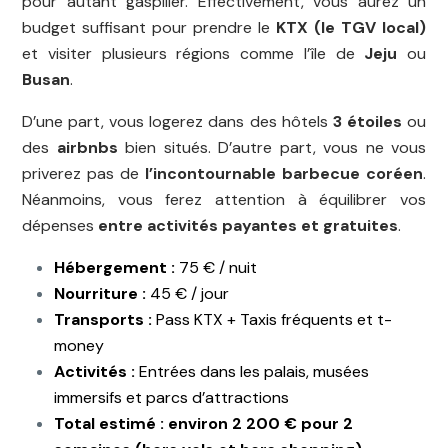
pour autant gaspiller. Effectivement, vous aurez un
budget suffisant pour prendre le
KTX (le TGV local)
et visiter plusieurs régions comme l’île de
Jeju
ou
Busan
.
D’une part, vous logerez dans des hôtels
3 étoiles
ou
des
airbnbs
bien situés. D’autre part, vous ne vous
priverez pas de
l’incontournable barbecue coréen
.
Néanmoins, vous ferez attention à équilibrer vos
dépenses
entre activités payantes et gratuites
.
Hébergement :
75 € / nuit
Nourriture :
45 € / jour
Transports :
Pass KTX + Taxis fréquents et t-
money
Activités :
Entrées dans les palais, musées
immersifs et parcs d’attractions
Total estimé : environ 2 200 € pour 2