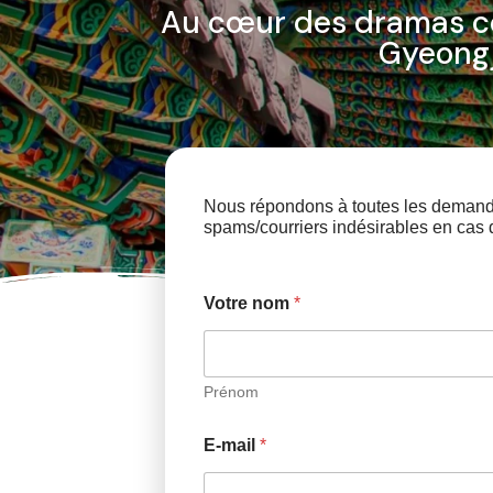
Au cœur des dramas c
Gyeongj
Nous répondons à toutes les demande
spams/courriers indésirables en cas 
Votre nom
*
Prénom
E-mail
*