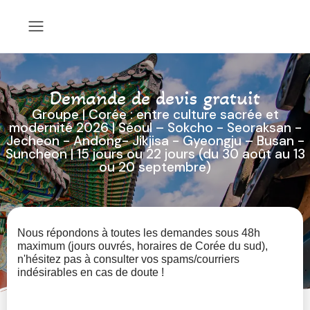
Demande de devis gratuit
Groupe | Corée : entre culture sacrée et
modernité 2026 | Séoul – Sokcho - Seoraksan -
Jecheon - Andong- Jikjisa - Gyeongju – Busan -
Suncheon | 15 jours ou 22 jours (du 30 août au 13
ou 20 septembre)
Nous répondons à toutes les demandes sous 48h
maximum (jours ouvrés, horaires de Corée du sud),
n'hésitez pas à consulter vos spams/courriers
indésirables en cas de doute !