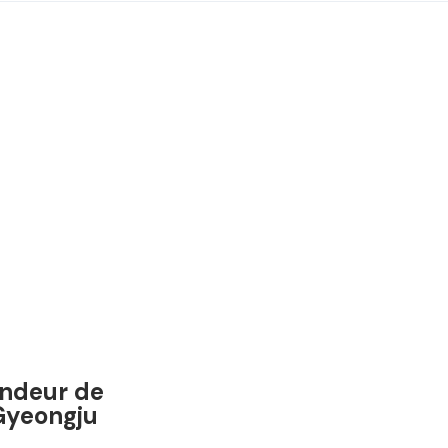
endeur de
 Gyeongju